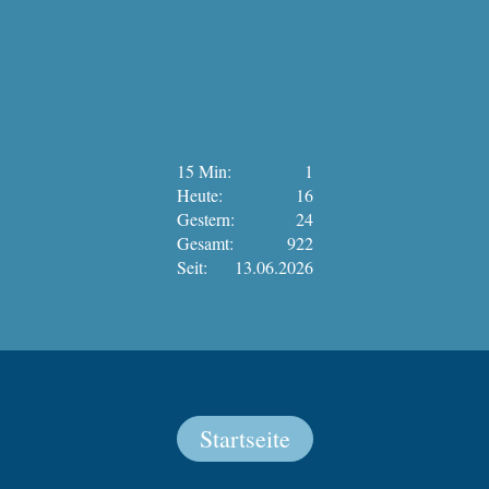
15 Min:
1
Heute:
16
Gestern:
24
Gesamt:
922
Seit:
13.06.2026
Startseite